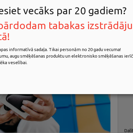
 esiet vecāks par 20 gadiem?
pārdodam tabakas izstrādāj
tā!
lapas informatīvā sadaļa. Tikai personām no 20 gadu vecuma!
jumu, augu smēķēšanas produktu un elektronisko smēķēšanas ierīč
vēka veselībai.
Dalī