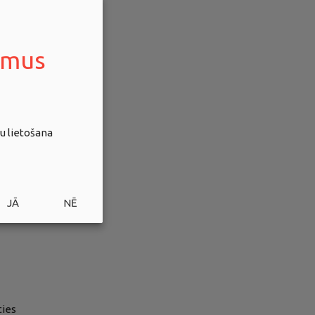
umus
u lietošana
JĀ
NĒ
ties