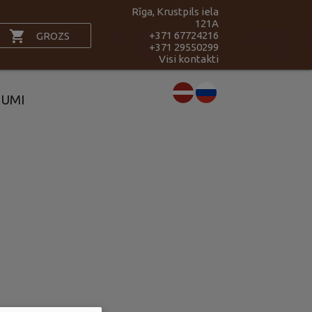
Rīga, Krustpils iela
121A
shopping_cart
+371 67724216
GROZS
+371 29550299
Visi kontakti
JUMI