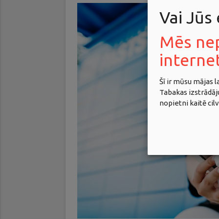
Vai Jūs
Mēs ne
interne
Šī ir mūsu mājas 
Tabakas izstrādā
nopietni kaitē cil