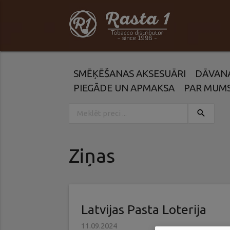
SMĒĶĒŠANAS AKSESUĀRI
DĀVAN
PIEGĀDE UN APMAKSA
PAR MUM
search
Ziņas
Latvijas Pasta Loterija
11.09.2024