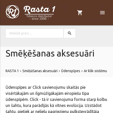
shopping_cart
menu
search
Smēķēšanas aksesuāri
RASTA 1
Smēķēšanas aksesuāri
Ūdenspīpes
Ar klik-sistēmu
Ūdenspīpes ar Click savienojumu skaitās pie
visērtākajām un ilgmūžīgākajām eiropiešu tipa
ūdenspīpēm. Click - tā ir savienojuma forma starp kolbu
un šahtu, kura parādījās kā vītnes evolūcija. Uzstādot
šahtu, pietiek ar nelielu pagriezienu pulksteņrādītāja