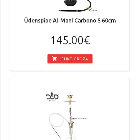
Ūdenspīpe Al-Mani Carbono S 60cm
145.00€
shopping_cart
IELIKT GROZĀ