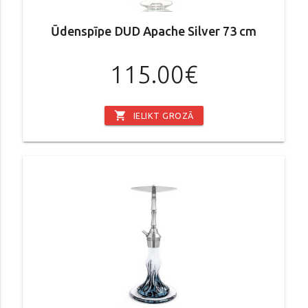
Ūdenspīpe DUD Apache Silver 73 cm
115.00€
shopping_cart
IELIKT GROZĀ