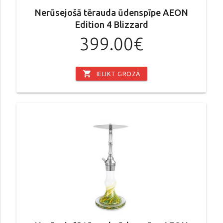
Nerūsejošā tērauda ūdenspīpe AEON
Edition 4 Blizzard
399.00€
shopping_cart
IELIKT GROZĀ