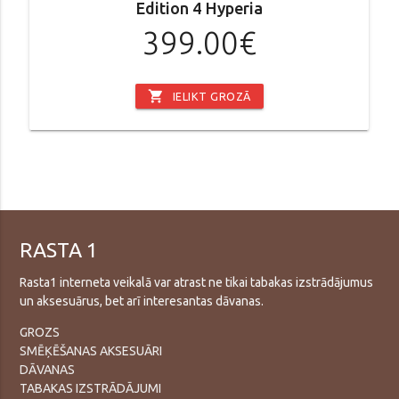
Edition 4 Hyperia
399.00€
shopping_cart
IELIKT GROZĀ
RASTA 1
Rasta1 interneta veikalā var atrast ne tikai tabakas izstrādājumus
un aksesuārus, bet arī interesantas dāvanas.
GROZS
SMĒĶĒŠANAS AKSESUĀRI
DĀVANAS
TABAKAS IZSTRĀDĀJUMI