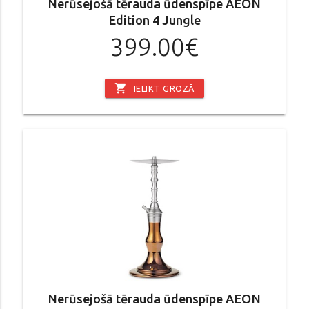
Nerūsejošā tērauda ūdenspīpe AEON
Edition 4 Jungle
399.00€
shopping_cart
IELIKT GROZĀ
Nerūsejošā tērauda ūdenspīpe AEON