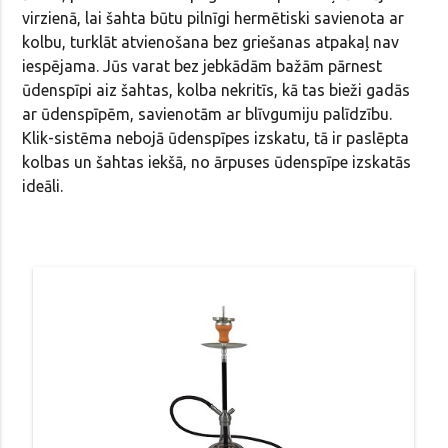
virzienā, lai šahta būtu pilnīgi hermētiski savienota ar
kolbu, turklāt atvienošana bez griešanas atpakaļ nav
iespējama. Jūs varat bez jebkādām bažām pārnest
ūdenspīpi aiz šahtas, kolba nekritīs, kā tas bieži gadās
ar ūdenspīpēm, savienotām ar blīvgumiju palīdzību.
Klik-sistēma nebojā ūdenspīpes izskatu, tā ir paslēpta
kolbas un šahtas iekšā, no ārpuses ūdenspīpe izskatās
ideāli.