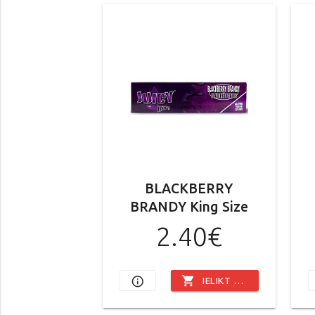
BLACKBERRY
BRANDY King Size
2.40€
shopping_cart
info_outline
IELIKT GROZĀ