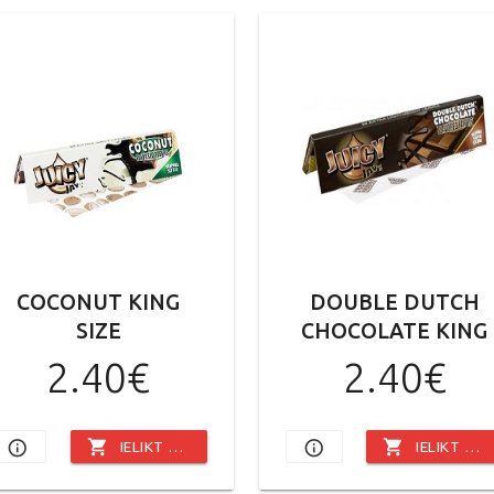
COCONUT KING
DOUBLE DUTCH
SIZE
CHOCOLATE KING
SIZE
2.40€
2.40€
shopping_cart
shopping_cart
info_outline
info_outline
IELIKT GROZĀ
IELIKT GROZĀ