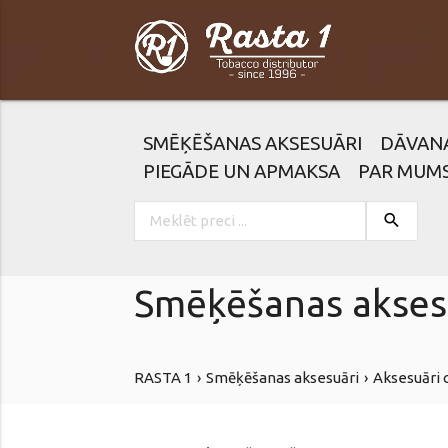
SMĒĶĒŠANAS AKSESUĀRI
DĀVAN
PIEGĀDE UN APMAKSA
PAR MUM
search
Smēķēšanas akses
RASTA 1
Smēķēšanas aksesuāri
Aksesuāri 