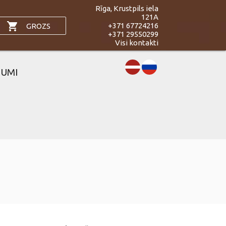
Rīga, Krustpils iela
121A
shopping_cart
+371 67724216
GROZS
+371 29550299
Visi kontakti
JUMI