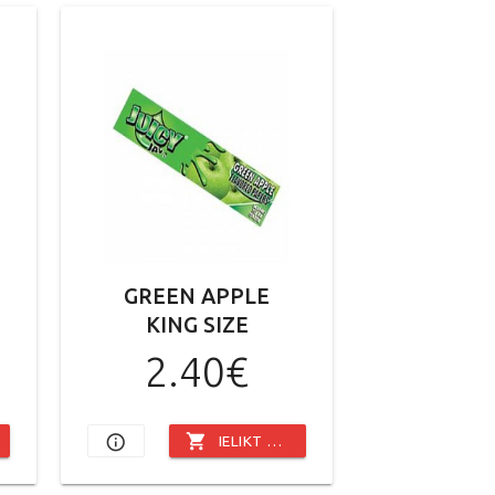
GREEN APPLE
KING SIZE
2.40€
shopping_cart
info_outline
IELIKT GROZĀ