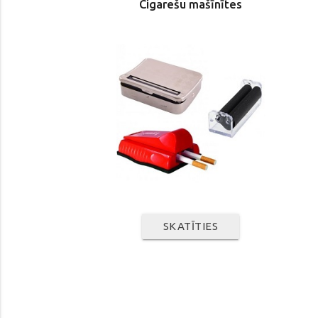
Cigarešu mašīnītes
SKATĪTIES