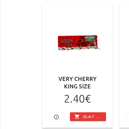
VERY CHERRY
KING SIZE
2.40€
shopping_cart
info_outline
IELIKT GROZĀ