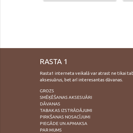
RASTA 1
Rasta1 interneta veikalā var atrast ne tikai t
aksesuārus, bet arī interesantas dāvanas.
GROZS
SMĒĶĒŠANAS AKSESUĀRI
DĀVANAS
TABAKAS IZSTRĀDĀJUMI
PIRKŠANAS NOSACĪJUMI
PIEGĀDE UN APMAKSA
PAR MUMS