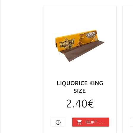
LIQUORICE KING
SIZE
2.40€
shopping_cart
info_outline
IELIKT GROZĀ