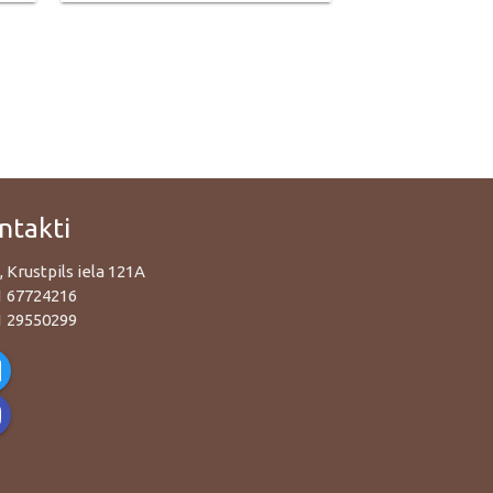
ntakti
, Krustpils iela 121A
1 67724216
1 29550299