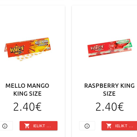
MELLO MANGO
RASPBERRY KING
KING SIZE
SIZE
2.40€
2.40€
shopping_cart
shopping_cart
info_outline
info_outline
IELIKT GROZĀ
IELIKT GROZĀ