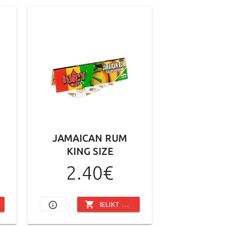
JAMAICAN RUM
KING SIZE
2.40€
shopping_cart
info_outline
IELIKT GROZĀ