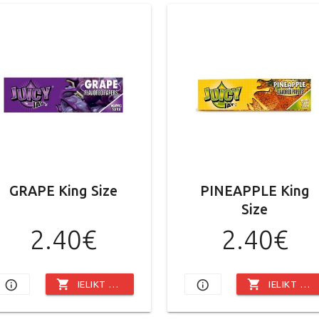
GRAPE King Size
PINEAPPLE King
Size
2.40€
2.40€
shopping_cart
shopping_cart
info_outline
info_outline
IELIKT GROZĀ
IELIKT GROZĀ