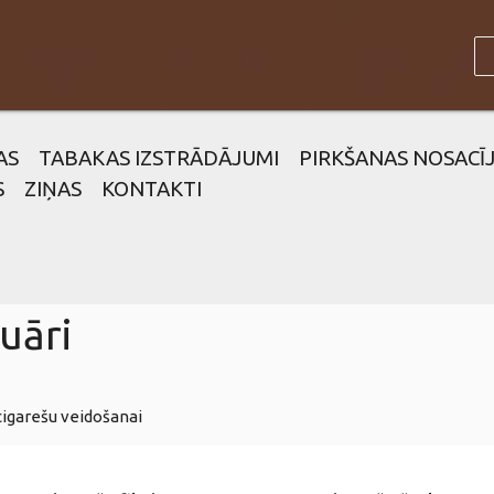
AS
TABAKAS IZSTRĀDĀJUMI
PIRKŠANAS NOSACĪ
S
ZIŅAS
KONTAKTI
uāri
cigarešu veidošanai