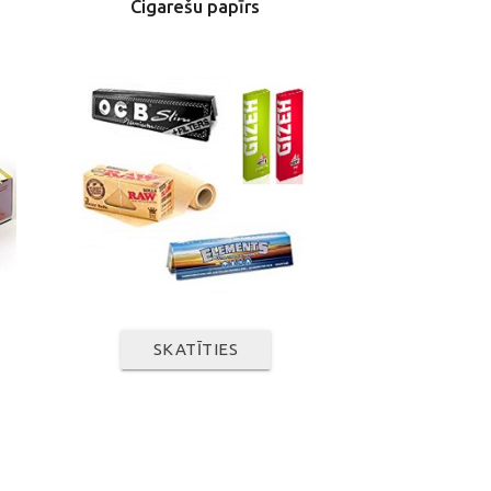
Cigarešu papīrs
SKATĪTIES