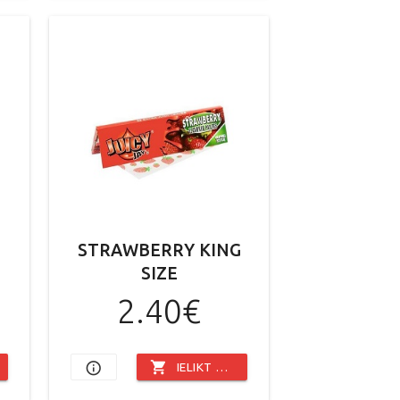
STRAWBERRY KING
SIZE
2.40€
shopping_cart
info_outline
IELIKT GROZĀ