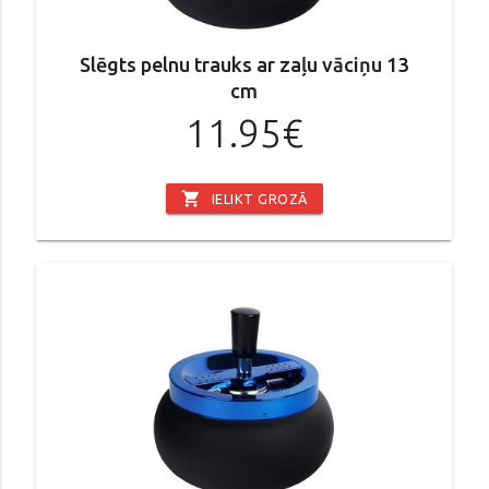
Slēgts pelnu trauks ar zaļu vāciņu 13
cm
11.95€
shopping_cart
IELIKT GROZĀ