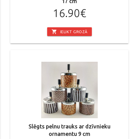
17 cm
16.90€
shopping_cart
IELIKT GROZĀ
Slēgts pelnu trauks ar dzīvnieku
ornamentu 9 cm