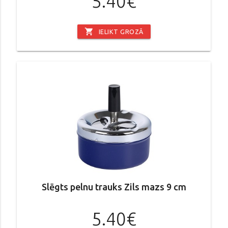
5.40€
shopping_cart
IELIKT GROZĀ
Slēgts pelnu trauks Zils mazs 9 cm
5.40€