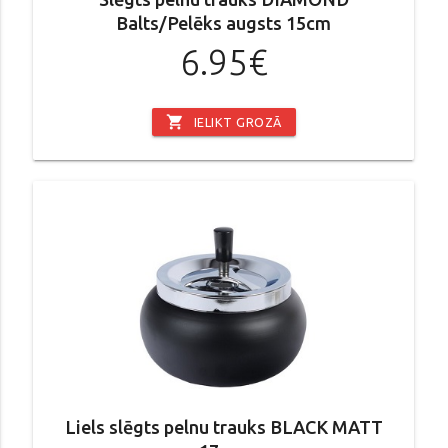
Balts/Pelēks augsts 15cm
6.95€
shopping_cart
IELIKT GROZĀ
Liels slēgts pelnu trauks BLACK MATT