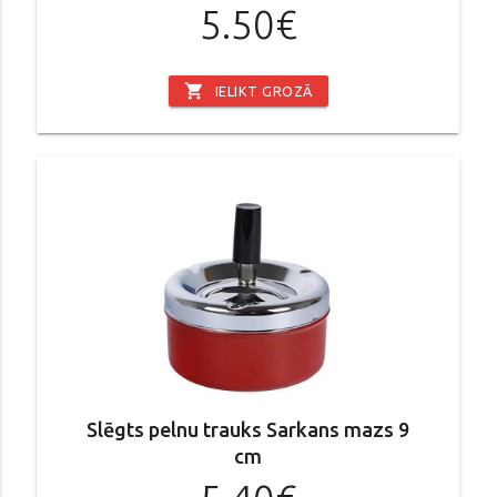
5.50€
shopping_cart
IELIKT GROZĀ
Slēgts pelnu trauks Sarkans mazs 9
cm