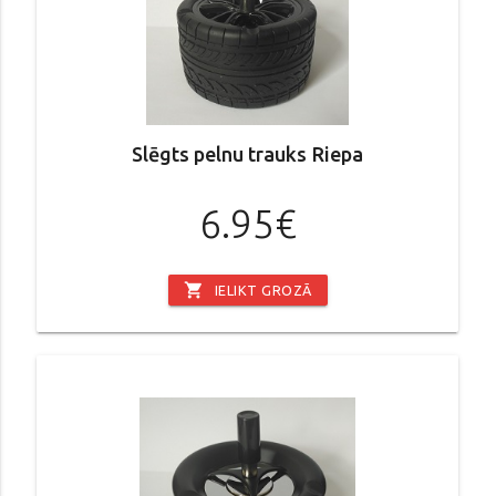
Slēgts pelnu trauks Riepa
6.95€
shopping_cart
IELIKT GROZĀ