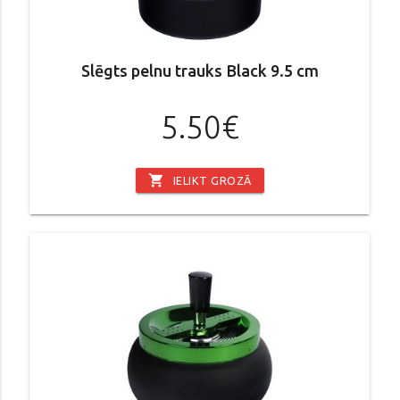
Slēgts pelnu trauks Black 9.5 cm
5.50€
shopping_cart
IELIKT GROZĀ