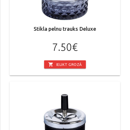
Stikla pelnu trauks Deluxe
7.50€
shopping_cart
IELIKT GROZĀ