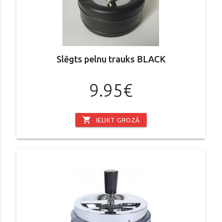
Slēgts pelnu trauks BLACK
9.95€
shopping_cart
IELIKT GROZĀ