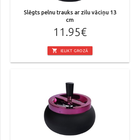
Slēgts pelnu trauks ar zilu vāciņu 13
cm
11.95€
shopping_cart
IELIKT GROZĀ