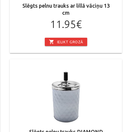
Slēgts pelnu trauks ar lillā vāciņu 13
cm
11.95€
shopping_cart
IELIKT GROZĀ
Slēgts pelnu trauks DIAMOND