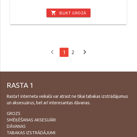
shopping_cart
IELIKT GROZĀ
chevron_left
chevron_right
1
2
RASTA 1
Rasta1 interneta veikalā var atrast ne tikai tabakas izstrādājumus
un aksesuārus, bet arī interesantas dāvanas.
GROZS
SMĒĶĒŠANAS AKSESUĀRI
DĀVANAS
TABAKAS IZSTRĀDĀJUMI