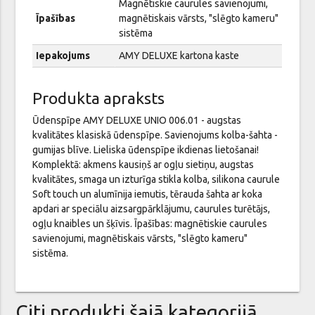
Magnētiskie caurules savienojumi,
Īpašības
magnētiskais vārsts, "slēgto kameru"
sistēma
Iepakojums
AMY DELUXE kartona kaste
Produkta apraksts
Ūdenspīpe AMY DELUXE UNIO 006.01 - augstas
kvalitātes klasiskā ūdenspīpe. Savienojums kolba-šahta -
gumijas blīve. Lieliska ūdenspīpe ikdienas lietošanai!
Komplektā: akmens kausiņš ar ogļu sietiņu, augstas
kvalitātes, smaga un izturīga stikla kolba, silikona caurule
Soft touch un alumīnija iemutis, tērauda šahta ar koka
apdari ar speciālu aizsargpārklājumu, caurules turētājs,
ogļu knaibles un šķīvis. Īpašības: magnētiskie caurules
savienojumi, magnētiskais vārsts, "slēgto kameru"
sistēma.
Citi produkti šajā kategorijā