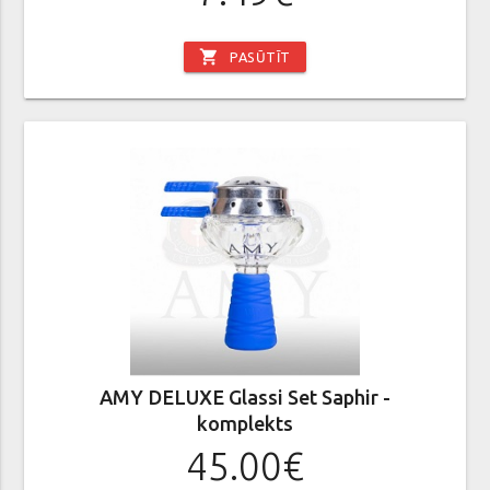
shopping_cart
PASŪTĪT
AMY DELUXE Glassi Set Saphir -
komplekts
45.00€