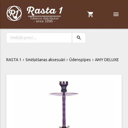
shopping_cart
menu
search
RASTA 1
Smēķēšanas aksesuāri
Ūdenspīpes
AMY DELUXE