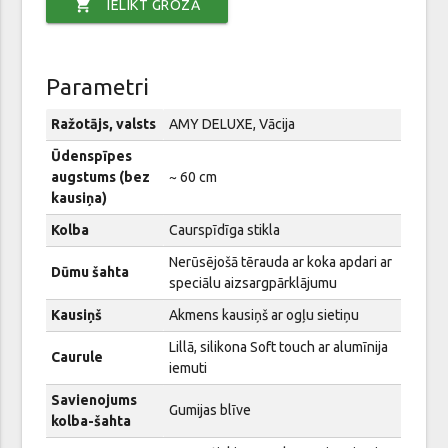
shopping_cart
IELIKT GROZĀ
Parametri
Ražotājs, valsts
AMY DELUXE, Vācija
Ūdenspīpes
augstums (bez
~ 60 cm
kausiņa)
Kolba
Caurspīdīga stikla
Nerūsējošā tērauda ar koka apdari ar
Dūmu šahta
speciālu aizsargpārklājumu
Kausiņš
Akmens kausiņš ar ogļu sietiņu
Lillā, silikona Soft touch ar alumīnija
Caurule
iemuti
Savienojums
Gumijas blīve
kolba-šahta