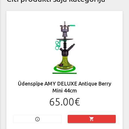
Ūdenspīpe AMY DELUXE Antique Berry
Mini 44cm
65.00€
shopping_cart
info_outline