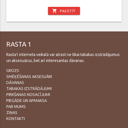
shopping_cart
PASŪTĪT
RASTA 1
Rasta1 interneta veikalā var atrast ne tikai tabakas izstrādājumus
un aksesuārus, bet arī interesantas dāvanas.
GROZS
SMĒĶĒŠANAS AKSESUĀRI
DĀVANAS
TABAKAS IZSTRĀDĀJUMI
PIRKŠANAS NOSACĪJUMI
PIEGĀDE UN APMAKSA
PAR MUMS
ZIŅAS
KONTAKTI