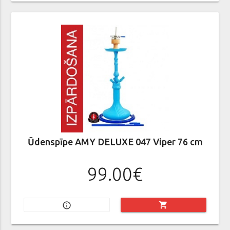
Ūdenspīpe AMY DELUXE 047 Viper 76 cm
99.00€
shopping_cart
info_outline