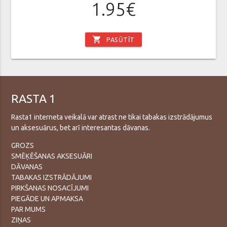
1.95€
shopping_cart
PASŪTĪT
RASTA 1
Rasta1 interneta veikalā var atrast ne tikai tabakas izstrādājumus
un aksesuārus, bet arī interesantas dāvanas.
GROZS
SMĒĶĒŠANAS AKSESUĀRI
DĀVANAS
TABAKAS IZSTRĀDĀJUMI
PIRKŠANAS NOSACĪJUMI
PIEGĀDE UN APMAKSA
PAR MUMS
ZIŅAS