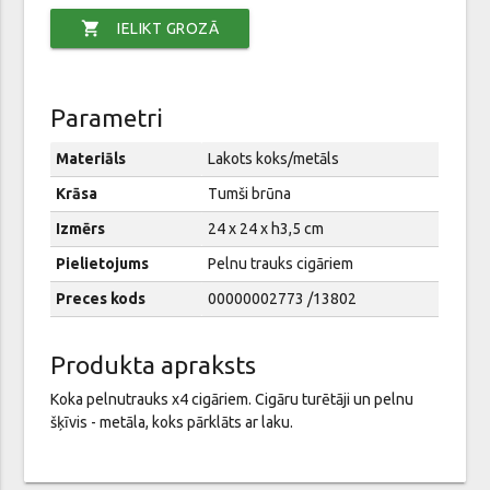
shopping_cart
IELIKT GROZĀ
Parametri
Materiāls
Lakots koks/metāls
Krāsa
Tumši brūna
Izmērs
24 х 24 х h3,5 cm
Pielietojums
Pelnu trauks cigāriem
Preces kods
00000002773 /13802
Produkta apraksts
Koka pelnutrauks x4 cigāriem. Cigāru turētāji un pelnu
šķīvis - metāla, koks pārklāts ar laku.