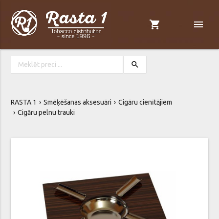
shopping_cart
menu
search
RASTA 1
Smēķēšanas aksesuāri
Cigāru cienītājiem
Cigāru pelnu trauki