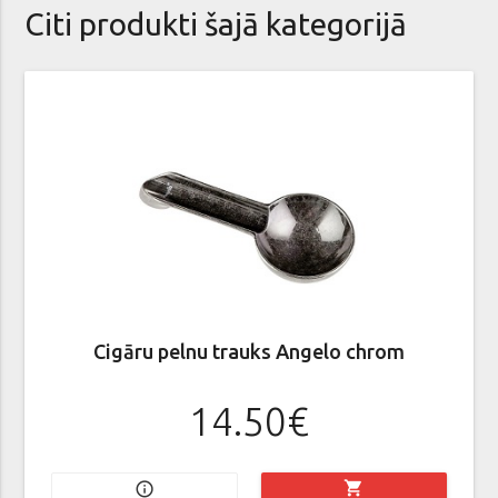
Citi produkti šajā kategorijā
Cigāru pelnu trauks Angelo chrom
14.50€
shopping_cart
info_outline