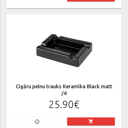
Cigāru pelnu trauks Keramika Black matt
/4
25.90€
shopping_cart
info_outline