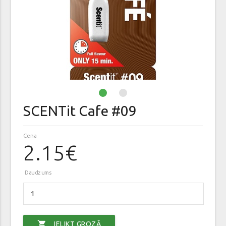
SCENTit Cafe #09
Cena
2.15€
Daudzums
shopping_cart
IELIKT GROZĀ