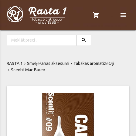
shopping_cart
menu
search
RASTA 1
Smēķēšanas aksesuāri
Tabakas aromatizētāji
Scentit Mac Baren