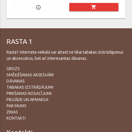
shopping_cart
info_outline
RASTA 1
Rasta1 interneta veikalā var atrast ne tikai tabakas izstrādājumus
un aksesuārus, bet arī interesantas dāvanas.
GROZS
SMĒĶĒŠANAS AKSESUĀRI
DĀVANAS
TABAKAS IZSTRĀDĀJUMI
PIRKŠANAS NOSACĪJUMI
PIEGĀDE UN APMAKSA
PAR MUMS
ZIŅAS
KONTAKTI