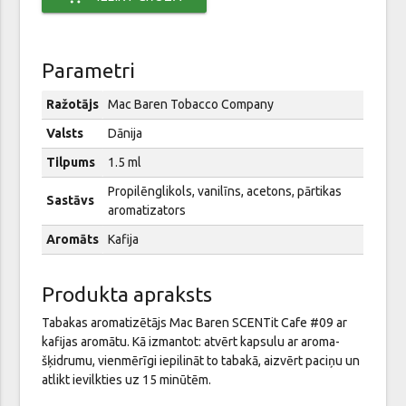
Parametri
Ražotājs
Mac Baren Tobacco Company
Valsts
Dānija
Tilpums
1.5 ml
Propilēnglikols, vanilīns, acetons, pārtikas
Sastāvs
aromatizators
Aromāts
Kafija
Produkta apraksts
Tabakas aromatizētājs Mac Baren SCENTit Cafe #09 ar
kafijas aromātu. Kā izmantot: atvērt kapsulu ar aroma-
šķidrumu, vienmērīgi iepilināt to tabakā, aizvērt paciņu un
atlikt ievilkties uz 15 minūtēm.