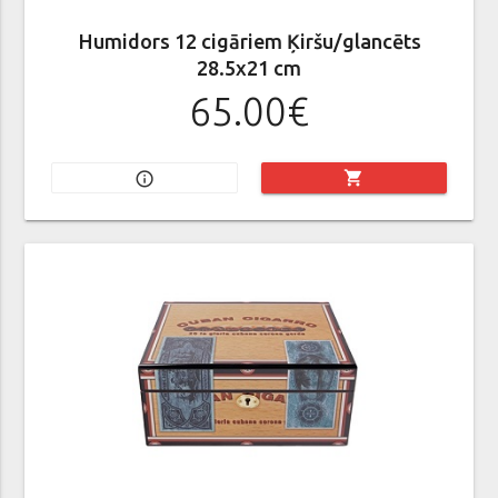
Humidors 12 cigāriem Ķiršu/glancēts
28.5x21 cm
65.00€
shopping_cart
info_outline