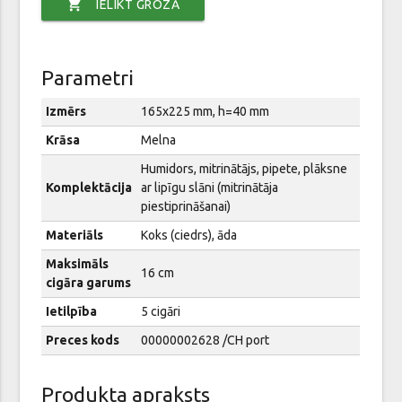
shopping_cart
IELIKT GROZĀ
Parametri
Izmērs
165x225 mm, h=40 mm
Krāsa
Melna
Humidors, mitrinātājs, pipete, plāksne
Komplektācija
ar lipīgu slāni (mitrinātāja
piestiprināšanai)
Materiāls
Koks (ciedrs), āda
Maksimāls
16 cm
cigāra garums
Ietilpība
5 cigāri
Preces kods
00000002628 /CH port
Produkta apraksts