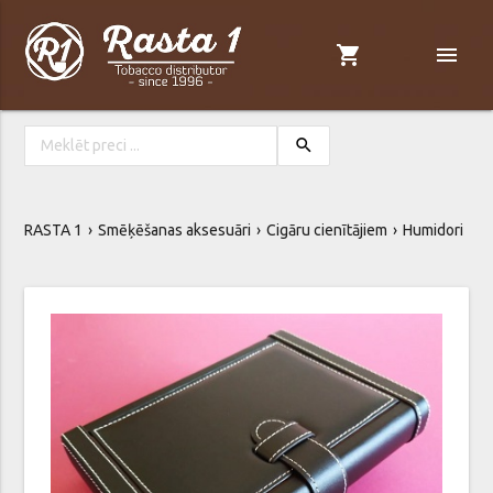
shopping_cart
menu
search
RASTA 1
Smēķēšanas aksesuāri
Cigāru cienītājiem
Humidori