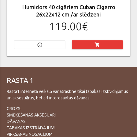
Humidors 40 cigāriem Cuban Cigarro
26x22x12 cm /ar slēdzeni
119.00€
shopping_cart
info_outline
RASTA 1
Rasta1 interneta veikalā var atrast ne tikai tabakas izstrādājumus
un aksesuārus, bet arī interesantas dāvanas.
GROZS
SMĒĶĒŠANAS AKSESUĀRI
DĀVANAS
TABAKAS IZSTRĀDĀJUMI
PIRKŠANAS NOSACĪJUMI